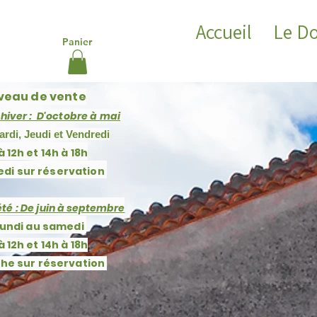
Accueil
Le D
Panier
veau de vente
'hiver : D'octobre à mai
ardi, Jeudi et Vendredi
à 12h et 14h à 18h
di sur réservation
té : De j
uin à septembre
lundi au samedi
à 12h et 14h à 18h
che
sur réservation