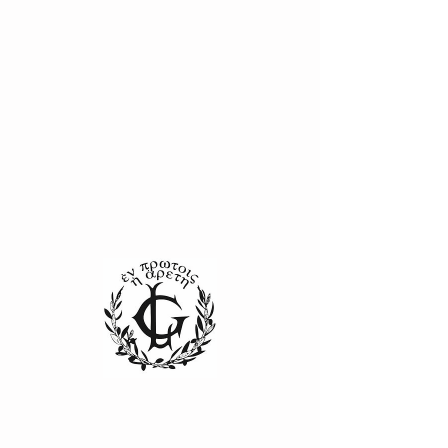
Caveau de vente
Horaires d'hiver : D'octobre à mai
Lundi, Mardi, Jeudi et Vendredi
10h à 12h et 14h à 18h
Le Samedi sur réservation
Horaires d'été : De j
uin à septembre
Du lundi au samedi
10h à 12h et 14h à 18h
Dimanche
sur réservation
Baske
t