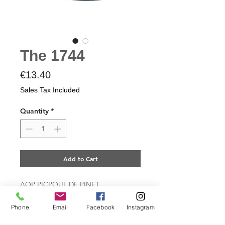
The 1744
Price
€13.40
Sales Tax Included
Quantity
*
Add to Cart
AOP PICPOUL DE PINET
A High-flying Picpoul
Yellow color with green highlights,
Phone
Email
Facebook
Instagram
this white wine is round, slightly