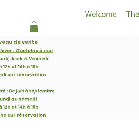
Welcome
The
Basket
veau de vente
'hiver : D'octobre à mai
ardi, Jeudi et Vendredi
à 12h et 14h à 18h
di sur réservation
té : De j
uin à septembre
lundi au samedi
à 12h et 14h à 18h
che
sur réservation