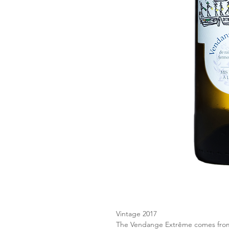
Vintage 2017
The Vendange Extrême comes from 