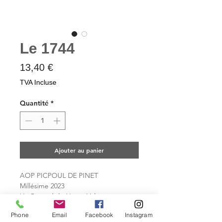
Le 1744
Prix
13,40 €
TVA Incluse
Quantité
*
Ajouter au panier
AOP PICPOUL DE PINET
Millésime 2023
Un Picpoul de Haute Voltige
Robe jaune à reflets verts, ce vin
Phone
Email
Facebook
Instagram
blanc est rond, notes fuités