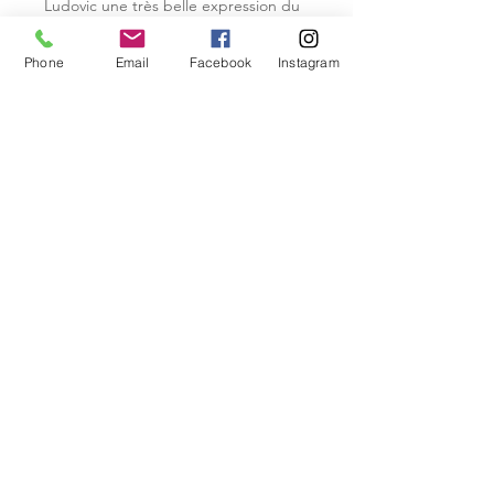
Ludovic une très belle expression du
cépage piquepoul. Cette cuvée est
produite pour le millésime 2021
Phone
Email
Facebook
Instagram
à 1533 bouteilles. Sa robe est jaune
paille, brillante.Son nez est complexe,
élégant aux fruits à chair jaune :
pêche et abricot. L'attaque en
bouche est fraîche, onctueuse, belle
longueur avec du gras en finale. Vous
pourrez l'apprécier sur des mets fins
tel qu'un gravlax de saumon, soufflet
de brochet, toast de saint jacques
A boire ou à garder 3/4 ans.
Elevage en grès 10 mois
CONTINUEZ VOS ACHATS
Pour toute commande supérieure à 60
articles, merci de nous contacter: